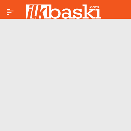
Yengeç burcu
Paylaş
geçmişle yüzleşiyor:
Duygular ön planda