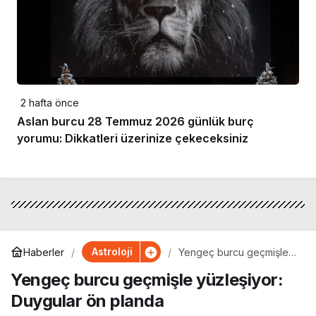
2 hafta önce
Aslan burcu 28 Temmuz 2026 günlük burç
yorumu: Dikkatleri üzerinize çekeceksiniz
Astroloji
Haberler
Yengeç burcu geçmişle
yüzleşiyor: Duygular ön
Yengeç burcu geçmişle yüzleşiyor:
planda
Duygular ön planda