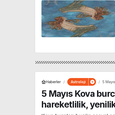
Astroloji
Haberler
5 Mayıs
özgürlü
5 Mayıs Kova bur
hareketlilik, yenili