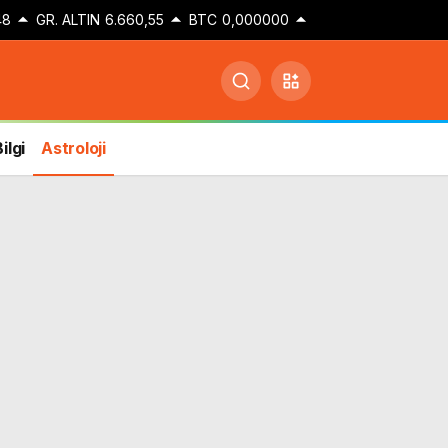
48
GR. ALTIN
6.660,55
BTC
0,000000
ilgi
Astroloji