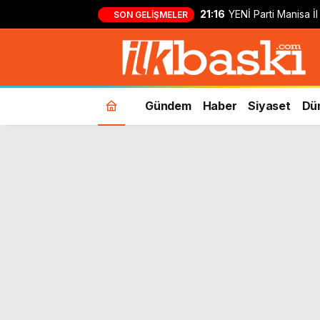
21:16
YENİ Parti Manisa İl
SON GELIŞMELER
sokağa çıktı: ‘Bunu
değil, hedef göste
Gündem
Haber
Siyaset
Dü