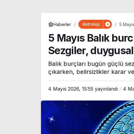
Astroloji
Haberler
5 Mayıs
5 Mayıs Balık bur
Sezgiler, duygusa
Balık burçları bugün güçlü se
çıkarken, belirsizlikler karar ve
4 Mayıs 2026, 15:55
yayınlandı
4 Ma
AKP’li Türkeş’
MHP’lilere sert
‘Asgaride, terö
Bandırmaspor 3 puanı
gösterilen tol