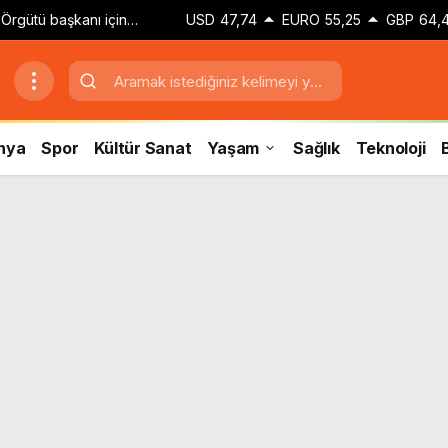
 Örgütü başkanı için
USD
47,74
EURO
55,25
GBP
64,
n adı soruşturma
rmek’
nya
Spor
Kültür Sanat
Yaşam
Sağlık
Teknoloji
B