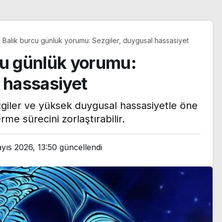
 Balık burcu günlük yorumu: Sezgiler, duygusal hassasiyet
cu günlük yorumu:
l hassasiyet
zgiler ve yüksek duygusal hassasiyetle öne
rme sürecini zorlaştırabilir.
yıs 2026, 13:50
güncellendi
ten
 tepki:
Adı Galatasaray ile
ristlere
anılıyordu: Farioli’den
eransın
Radrigo Mora iddialarına