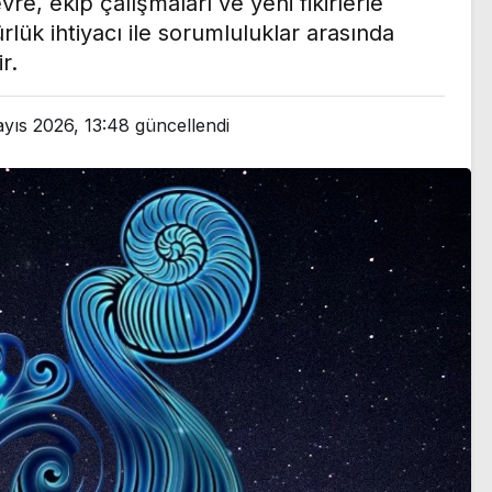
e, ekip çalışmaları ve yeni fikirlerle
lük ihtiyacı ile sorumluluklar arasında
r.
yıs 2026, 13:48
güncellendi