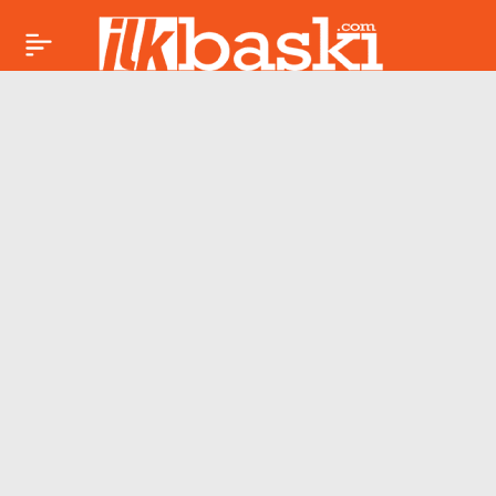
23 Haziran 2026 Salı
Paylaş
günlük burç yorumları
belli oldu. Aşk, para,
kariyer ve sağlıkta
bugün Koç’tan Balık’a
kadar tüm burçları
neler bekliyor?