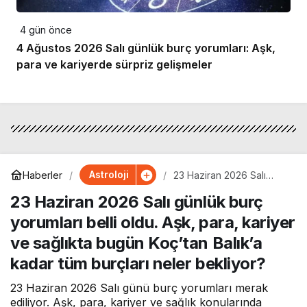
4 gün önce
4 Ağustos 2026 Salı günlük burç yorumları: Aşk,
para ve kariyerde sürpriz gelişmeler
Astroloji
Haberler
23 Haziran 2026 Salı
günlük burç yorumları
23 Haziran 2026 Salı günlük burç
belli oldu. Aşk, para,
kariyer ve sağlıkta bugün
yorumları belli oldu. Aşk, para, kariyer
Koç’tan Balık’a kadar tüm
burçları neler bekliyor?
ve sağlıkta bugün Koç’tan Balık’a
kadar tüm burçları neler bekliyor?
23 Haziran 2026 Salı günü burç yorumları merak
ediliyor. Aşk, para, kariyer ve sağlık konularında