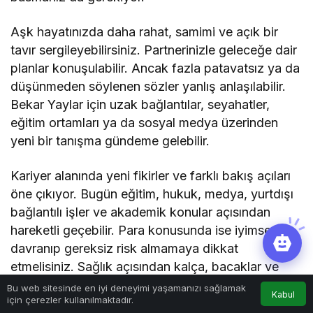
Aşk hayatınızda daha rahat, samimi ve açık bir
tavır sergileyebilirsiniz. Partnerinizle geleceğe dair
planlar konuşulabilir. Ancak fazla patavatsız ya da
düşünmeden söylenen sözler yanlış anlaşılabilir.
Bekar Yaylar için uzak bağlantılar, seyahatler,
eğitim ortamları ya da sosyal medya üzerinden
yeni bir tanışma gündeme gelebilir.
Kariyer alanında yeni fikirler ve farklı bakış açıları
öne çıkıyor. Bugün eğitim, hukuk, medya, yurtdışı
bağlantılı işler ve akademik konular açısından
hareketli geçebilir. Para konusunda ise iyimser
davranıp gereksiz risk almamaya dikkat
etmelisiniz. Sağlık açısından kalça, bacaklar ve
hareket sistemiyle ilgili hassasiyetler oluşabilir.
Bu web sitesinde en iyi deneyimi yaşamanızı sağlamak
Kabul
için çerezler kullanılmaktadır.