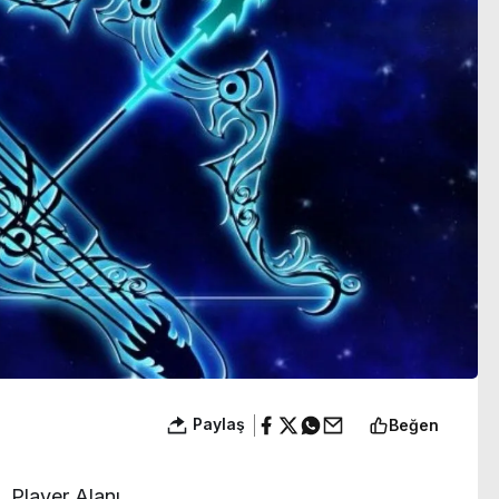
izin verin’
Paylaş
Beğen
Player Alanı