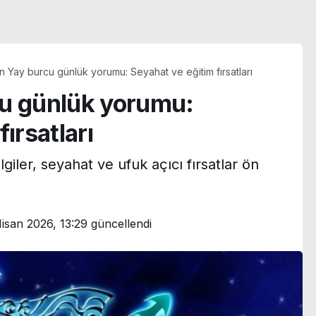
n Yay burcu günlük yorumu: Seyahat ve eğitim fırsatları
cu günlük yorumu:
ırsatları
giler, seyahat ve ufuk açıcı fırsatlar ön
isan 2026, 13:29
güncellendi
Mourinho’dan Arda
Güler – Mesut Özil
i
kıyasına tepki: ‘Kendi
yyım
mirasını inşa etmesine