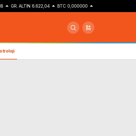
18
GR. ALTIN
6.622,04
BTC
0,000000
stroloji