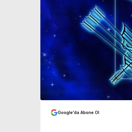
Caner Çaykara’ mesajı
atandı
Google'da Abone Ol