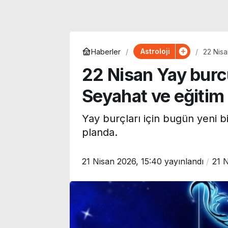
Astroloji
Haberler
22 Nisa
22 Nisan Yay bur
Seyahat ve eğitim f
Yay burçları için bugün yeni bil
planda.
21 Nisan 2026, 15:40
yayınlandı
21 N
Tahliye olmuştu: Ekrem
Ahbap Derneğ
İmamoğlu’ndan ‘Utku
yönetimine ka