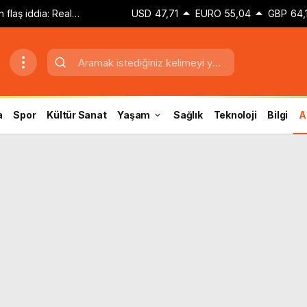
 flaş iddia: Real
USD
47,71
EURO
55,04
GBP
64,
a İstanbul’a geliyor!
a
Spor
Kültür Sanat
Yaşam
Sağlık
Teknoloji
Bilgi
A