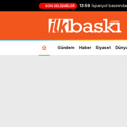
13:59
İspanyol basınından
SON GELIŞMELER
Madrid ve Barcelon
Gündem
Haber
Siyaset
Düny