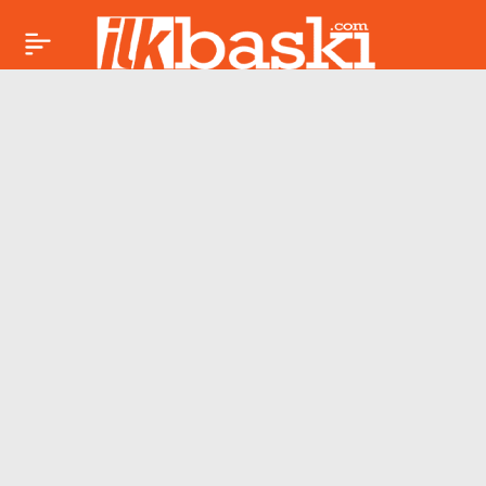
22 Mayıs Oğlak burcu
Paylaş
günlük yorumu:
Disiplin ve planlama
öne çıkıyor