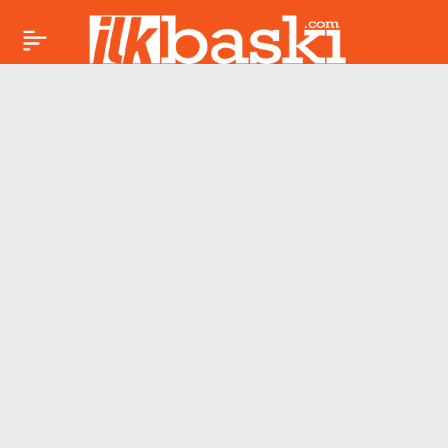
15 Mayıs Cuma Oğlak
Paylaş
burcu günlük yorumu:
Disiplin ve sorumluluk
günü