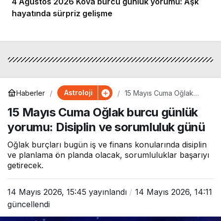
4 Ağustos 2026 Kova burcu günlük yorumu: Aşk
hayatında sürpriz gelişme
Astroloji
Haberler
15 Mayıs Cuma Oğlak
burcu günlük yorumu:
15 Mayıs Cuma Oğlak burcu günlük
Disiplin ve sorumluluk
günü
yorumu: Disiplin ve sorumluluk günü
Oğlak burçları bugün iş ve finans konularında disiplin
ve planlama ön planda olacak, sorumluluklar başarıyı
getirecek.
14 Mayıs 2026, 15:45
yayınlandı
14 Mayıs 2026, 14:11
güncellendi