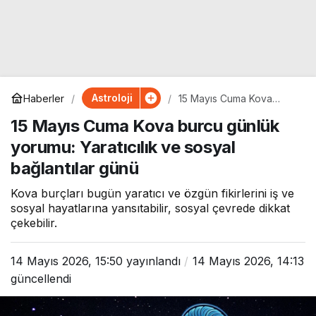
Astroloji
Haberler
15 Mayıs Cuma Kova
burcu günlük yorumu:
15 Mayıs Cuma Kova burcu günlük
Yaratıcılık ve sosyal
bağlantılar günü
yorumu: Yaratıcılık ve sosyal
bağlantılar günü
Kova burçları bugün yaratıcı ve özgün fikirlerini iş ve
sosyal hayatlarına yansıtabilir, sosyal çevrede dikkat
çekebilir.
14 Mayıs 2026, 15:50
yayınlandı
14 Mayıs 2026, 14:13
güncellendi