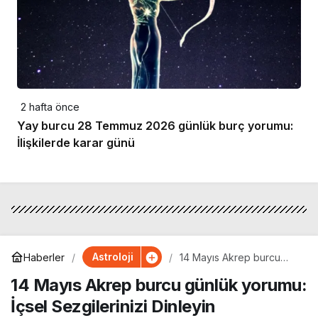
2 hafta önce
Yay burcu 28 Temmuz 2026 günlük burç yorumu:
İlişkilerde karar günü
Astroloji
Haberler
14 Mayıs Akrep burcu
günlük yorumu: İçsel
14 Mayıs Akrep burcu günlük yorumu:
Sezgilerinizi Dinleyin
İçsel Sezgilerinizi Dinleyin