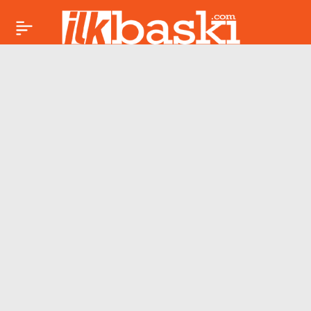
14 Mayıs Akrep burcu
Paylaş
günlük yorumu: İçsel
Sezgilerinizi Dinleyin