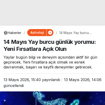
Astroloji
Haberler
14 Mayıs Yay burcu
günlük yorumu: Yeni
14 Mayıs Yay burcu günlük yorumu:
Fırsatlara Açık Olun
Yeni Fırsatlara Açık Olun
Yaylar bugün bilgi ve deneyim açısından aktif bir gün
geçirecek. Yeni fırsatlara açık olmak ve esnek
davranmak, başarı ve keyifli deneyimler getirecek.
13 Mayıs 2026, 15:40
yayınlandı
13 Mayıs 2026, 14:06
güncellendi