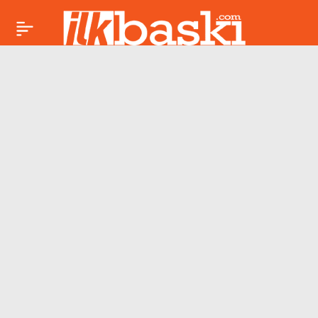
13 Mayıs Akrep burcu
Paylaş
günlük yorumu:
Maddi konularda
dikkat