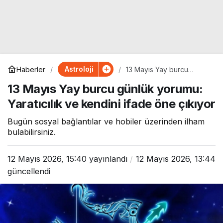
Astroloji
Haberler
13 Mayıs Yay burcu
günlük yorumu: Yaratıcılık
13 Mayıs Yay burcu günlük yorumu:
ve kendini ifade öne
çıkıyor
Yaratıcılık ve kendini ifade öne çıkıyor
Bugün sosyal bağlantılar ve hobiler üzerinden ilham
bulabilirsiniz.
12 Mayıs 2026, 15:40
yayınlandı
12 Mayıs 2026, 13:44
güncellendi