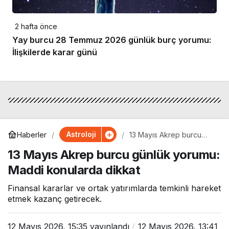
2 hafta önce
Yay burcu 28 Temmuz 2026 günlük burç yorumu:
İlişkilerde karar günü
Astroloji
Haberler
13 Mayıs Akrep burcu
günlük yorumu: Maddi
13 Mayıs Akrep burcu günlük yorumu:
konularda dikkat
Maddi konularda dikkat
Finansal kararlar ve ortak yatırımlarda temkinli hareket
etmek kazanç getirecek.
12 Mayıs 2026, 15:35
yayınlandı
12 Mayıs 2026, 13:41