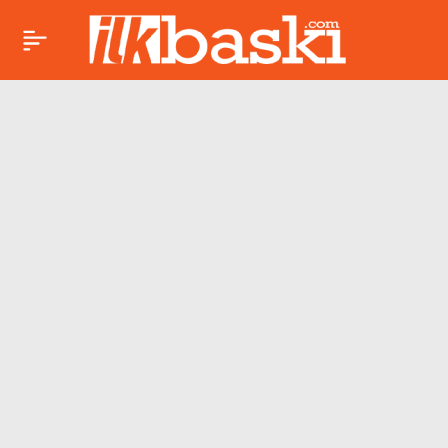
12 Mayıs Boğa burcu
Paylaş
günlük yorumu:
Güven ve sabır sınavı