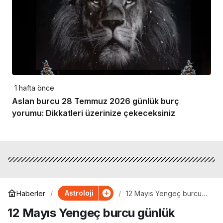
1 hafta önce
Aslan burcu 28 Temmuz 2026 günlük burç
yorumu: Dikkatleri üzerinize çekeceksiniz
Astroloji
Haberler
12 Mayıs Yengeç burcu
günlük yorumu: Duygusal
12 Mayıs Yengeç burcu günlük
dalgalanma günü