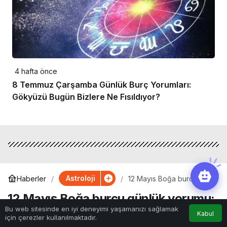
4 hafta önce
8 Temmuz Çarşamba Günlük Burç Yorumları:
Gökyüzü Bugün Bizlere Ne Fısıldıyor?
Astroloji
Haberler
12 Mayıs Boğa burcu
günlük yorumu: Güven ve
12 Mayıs Boğa burcu günlük yorumu:
sabır sınavı
Bu web sitesinde en iyi deneyimi yaşamanızı sağlamak
Güven ve sabır sınavı
Kabul
için çerezler kullanılmaktadır.