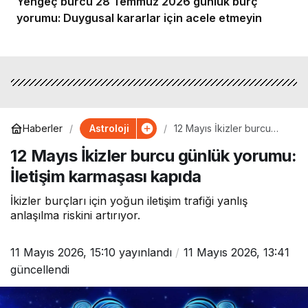
Yengeç burcu 28 Temmuz 2026 günlük burç
yorumu: Duygusal kararlar için acele etmeyin
Astroloji
Haberler
12 Mayıs İkizler burcu
günlük yorumu: İletişim
12 Mayıs İkizler burcu günlük yorumu:
karmaşası kapıda
İletişim karmaşası kapıda
İkizler burçları için yoğun iletişim trafiği yanlış
anlaşılma riskini artırıyor.
11 Mayıs 2026, 15:10
yayınlandı
11 Mayıs 2026, 13:41
güncellendi