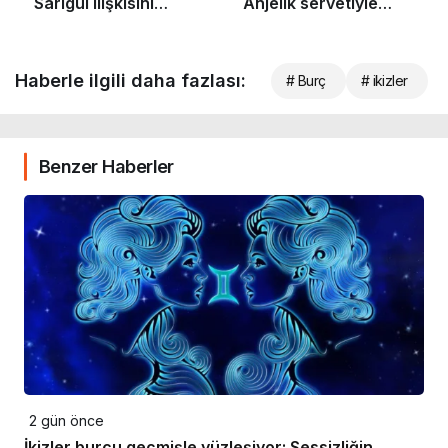
Haberle ilgili daha fazlası:
# Burç
# ikizler
Benzer Haberler
2 gün önce
İkizler burcu geçmişle yüzleşiyor: Sessizliğin